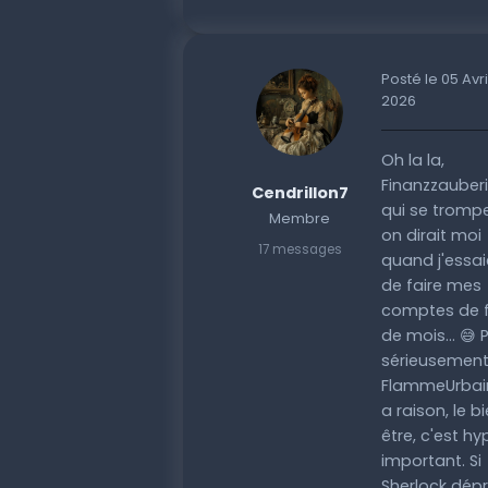
Posté le 05 Avri
2026
Oh la la,
Finanzzauber
Cendrillon7
qui se trompe
Membre
on dirait moi
17 messages
quand j'essai
de faire mes
comptes de f
de mois... 😅 
sérieusement
FlammeUrbai
a raison, le b
être, c'est hy
important. Si
Sherlock dép