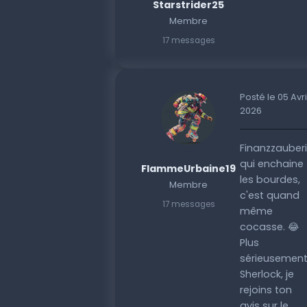
Starstrider25
Membre
17 messages
Posté le 05 Avri
2026
Finanzzauber
qui enchaine
FlammeUrbaine19
les bourdes,
Membre
c'est quand
17 messages
même
cocasse. 😂
Plus
sérieusemen
Sherlock, je
rejoins ton
avis sur le