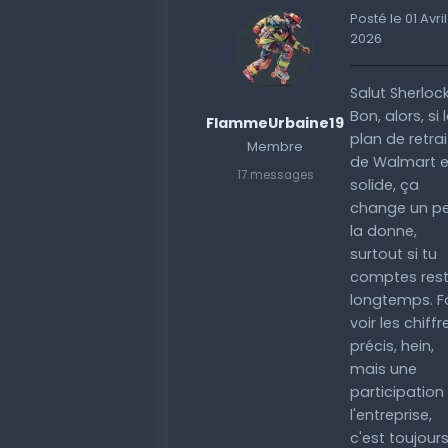
Posté le 01 Avril
2026
Salut Sherlock
Bon, alors, si 
FlammeUrbaine19
plan de retrai
Membre
de Walmart e
17 messages
solide, ça
change un p
la donne,
surtout si tu
comptes rest
longtemps. F
voir les chiffr
précis, hein,
mais une
participation
l'entreprise,
c'est toujour