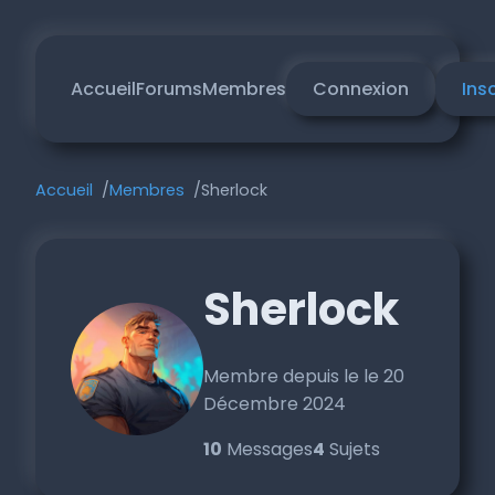
Accueil
Forums
Membres
Connexion
Ins
Accueil
Membres
Sherlock
Sherlock
Membre depuis le le 20
Décembre 2024
10
Messages
4
Sujets