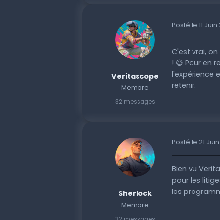
Posté le 11 Juin
C'est vrai, o
! 😅 Pour en r
l'expérience 
Veritascope
retenir.
Membre
32 messages
Posté le 21 Jui
Bien vu Verita
pour les litig
les programme
Sherlock
Membre
32 messages