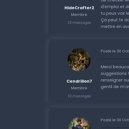
de checker le
d'emploi et d
HideCrafter2
tu peux voir l
Membre
Ça peut te d
32 messages
mettre en ava
Posté le 30 Oc
Merci beauco
suggestions !
renseigner su
Cendrillon7
gentil de m'av
Membre
32 messages
Posté le 30 Oc