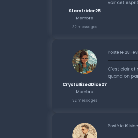
voir cet espri
Starstrider25
Membre
32 messages
Posté le 28 Fév
C'est clair et
quand on par
CrystallizedDice27
Membre
32 messages
Posté le 19 Mar