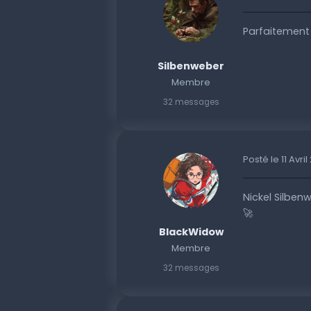
Parfaitement 
Silbenweber
Membre
32 messages
Posté le 11 Avri
Nickel Silbenw
🚀
BlackWidow
Membre
32 messages