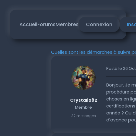
Accueil
Forums
Membres
Connexion
Ins
Quelles sont les démarches à suivre po
Posté le 26 Oc
Bonjour, Je m
procédure pou
choses en lign
Crystalia82
certification
Membre
année ? Ou d
32 messages
d'avance pour