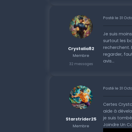
Posté le 31 Oc
Je suis moins
surtout les 
recherchent. 
Crystalia82
regarder, fau
Membre
avis...
32 messages
Posté le 31 Oc
Certes Crysta
aide à dévelo
je suis tomb
Starstrider25
Joindre Un Co
Membre