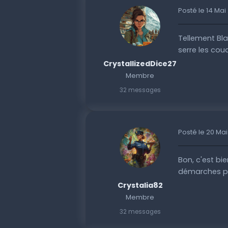
Posté le 14 Mai
Tellement Bl
serre les coud
CrystallizedDice27
Membre
32 messages
Posté le 20 Ma
Bon, c'est bien
démarches pou
Crystalia82
Membre
32 messages