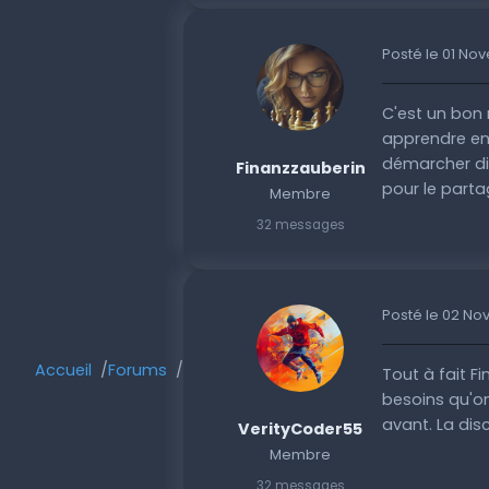
Posté le 01 No
C'est un bon 
apprendre en
démarcher dir
Finanzzauberin
pour le partag
Membre
32 messages
Posté le 02 N
Accueil
Forums
Tout à fait F
besoins qu'o
avant. La dis
VerityCoder55
Membre
32 messages