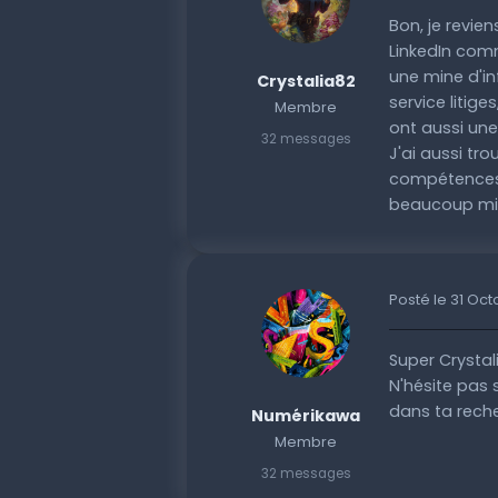
Bon, je revien
LinkedIn comm
une mine d'in
Crystalia82
service litig
Membre
ont aussi un
32 messages
J'ai aussi tro
compétences 
beaucoup mie
Posté le 31 Oc
Super Crystal
N'hésite pas 
dans ta reche
Numérikawa
Membre
32 messages