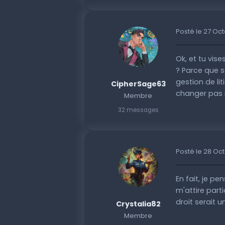
Posté le 27 Oc
Ok, et tu vis
? Parce que s
gestion de li
CipherSage63
changer pas 
Membre
32 messages
Posté le 28 Oc
En fait, je pe
m'attire part
droit serait u
Crystalia82
Membre