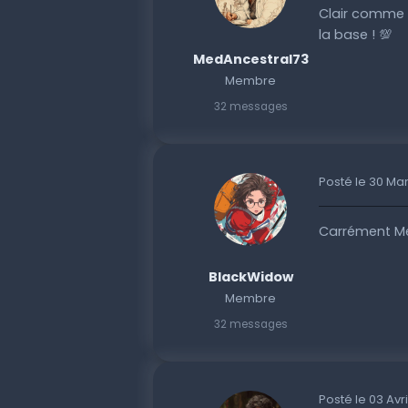
Clair comme d
la base ! 💯
MedAncestral73
Membre
32 messages
Posté le 30 Ma
Carrément Med
BlackWidow
Membre
32 messages
Posté le 03 Avr