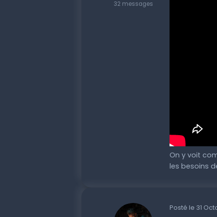
32 messages
On y voit com
les besoins d
Posté le 31 Oc