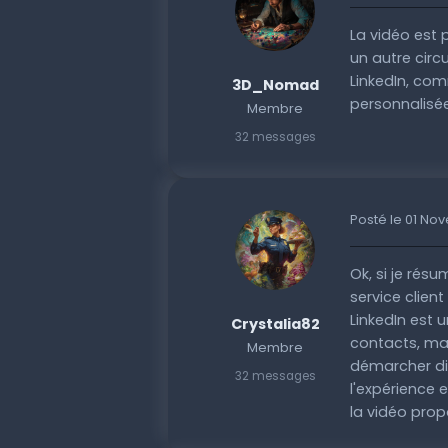
La vidéo est p
un autre circ
LinkedIn, co
3D_Nomad
personnalisée 
Membre
32 messages
Posté le 01 No
Ok, si je résu
service client
LinkedIn est 
Crystalia82
contacts, mai
Membre
démarcher dir
32 messages
l'expérience 
la vidéo prop