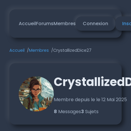
Accueil
Forums
Membres
Connexion
Ins
Accueil
Membres
CrystallizedDice27
Crystallized
Membre depuis le le 12 Mai 2025
8
Messages
3
Sujets